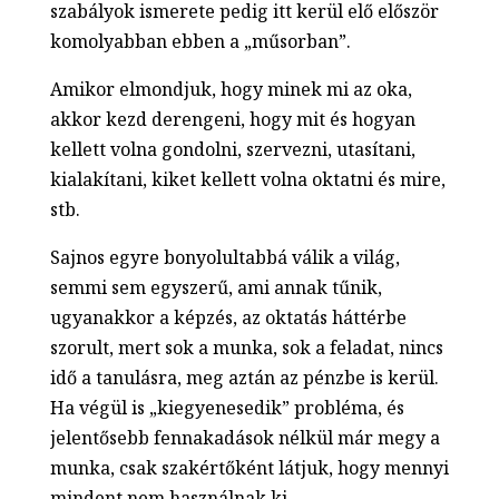
szabályok ismerete pedig itt kerül elő először
komolyabban ebben a „műsorban”.
Amikor elmondjuk, hogy minek mi az oka,
akkor kezd derengeni, hogy mit és hogyan
kellett volna gondolni, szervezni, utasítani,
kialakítani, kiket kellett volna oktatni és mire,
stb.
Sajnos egyre bonyolultabbá válik a világ,
semmi sem egyszerű, ami annak tűnik,
ugyanakkor a képzés, az oktatás háttérbe
szorult, mert sok a munka, sok a feladat, nincs
idő a tanulásra, meg aztán az pénzbe is kerül.
Ha végül is „kiegyenesedik” probléma, és
jelentősebb fennakadások nélkül már megy a
munka, csak szakértőként látjuk, hogy mennyi
mindent nem használnak ki