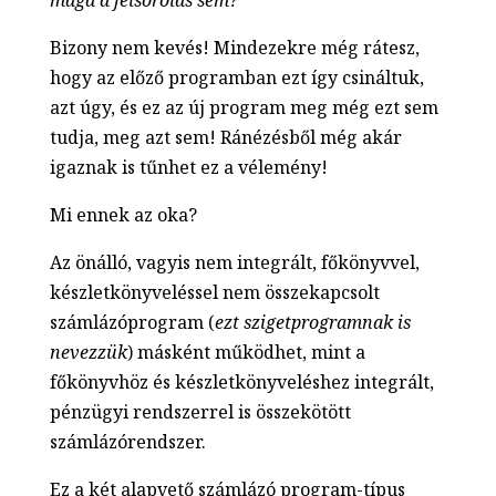
Bizony nem kevés! Mindezekre még rátesz,
hogy az előző programban ezt így csináltuk,
azt úgy, és ez az új program meg még ezt sem
tudja, meg azt sem! Ránézésből még akár
igaznak is tűnhet ez a vélemény!
Mi ennek az oka?
Az önálló, vagyis nem integrált, főkönyvvel,
készletkönyveléssel nem összekapcsolt
számlázóprogram (
ezt szigetprogramnak is
nevezzük
) másként működhet, mint a
főkönyvhöz és készletkönyveléshez integrált,
pénzügyi rendszerrel is összekötött
számlázórendszer.
Ez a két alapvető számlázó program-típus