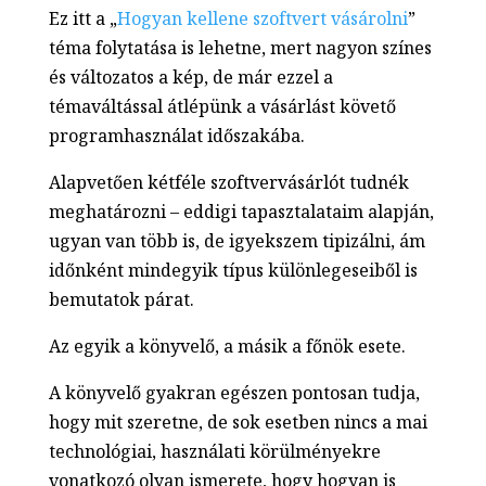
Ez itt a „
Hogyan kellene szoftvert vásárolni
”
téma folytatása is lehetne, mert nagyon színes
és változatos a kép, de már ezzel a
témaváltással átlépünk a vásárlást követő
programhasználat időszakába.
Alapvetően kétféle szoftvervásárlót tudnék
meghatározni – eddigi tapasztalataim alapján,
ugyan van több is, de igyekszem tipizálni, ám
időnként mindegyik típus különlegeseiből is
bemutatok párat.
Az egyik a könyvelő, a másik a főnök esete.
A könyvelő gyakran egészen pontosan tudja,
hogy mit szeretne, de sok esetben nincs a mai
technológiai, használati körülményekre
vonatkozó olyan ismerete, hogy hogyan is