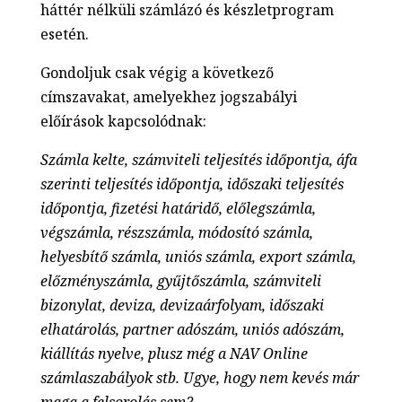
háttér nélküli számlázó és készletprogram
esetén.
Gondoljuk csak végig a következő
címszavakat, amelyekhez jogszabályi
előírások kapcsolódnak:
Számla kelte, számviteli teljesítés időpontja, áfa
szerinti teljesítés időpontja, időszaki teljesítés
időpontja, fizetési határidő, előlegszámla,
végszámla, részszámla, módosító számla,
helyesbítő számla, uniós számla, export számla,
előzményszámla, gyűjtőszámla, számviteli
bizonylat, deviza, devizaárfolyam, időszaki
elhatárolás, partner adószám, uniós adószám,
kiállítás nyelve, plusz még a NAV Online
számlaszabályok stb. Ugye, hogy nem kevés már
maga a felsorolás sem?