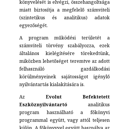
könyvelését is elvégzi, összehangoltsága
miatt biztosítja a megfelelő számviteli
(szintetikus és analitikus) adatok
egyezőségét.
A program működési területét a
számviteli törvény szabályozza, ezek
általános kielégítésére törekedtünk,
miközben lehetőséget teremtve az adott
felhasználó gazdálkodási
körülményeinek sajátosságot igénylő
nyilvántartás kialakítására is.
Az
Evolut Befektetett
Eszköznyilvántartó
analitikus
program használható a főkönyvi
programmal együtt, vagy attól teljesen
külön. A főkönyvvel együtt használva az