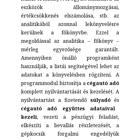
eszközök állománymozgásai,
értékcsökkenés elszámolása, stb. az
analitikából azonnal lekönyvelésre
kerülnek a főkönyvbe. Ezzel a
megoldással az analitika – főkönyv –
mérleg egyezősége garantált.
Amennyiben önálló programként
használják, a listái segítségével lehet az
adatokat a könyvelésben rögzíteni. A
programmodul biztosítja a
cégautó adó
komplett nyilvántartását és kezelését. A
nyilvántartást a fizetendő
súlyadó
és
cégautó adó együttes adataival
kezeli
, vezeti a pénzügyi feladást,
elkészíti a bevallás részletezését, a
gépkocsik forgalmi engedélyük