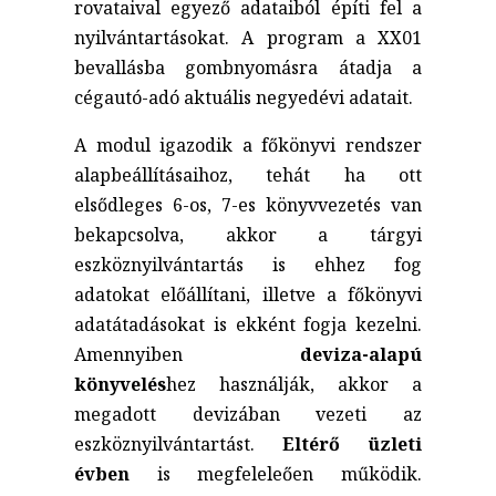
rovataival egyező adataiból építi fel a
nyilvántartásokat. A program a XX01
bevallásba gombnyomásra átadja a
cégautó-adó aktuális negyedévi adatait.
A modul igazodik a főkönyvi rendszer
alapbeállításaihoz, tehát ha ott
elsődleges 6-os, 7-es könyvvezetés van
bekapcsolva, akkor a tárgyi
eszköznyilvántartás is ehhez fog
adatokat előállítani, illetve a főkönyvi
adatátadásokat is ekként fogja kezelni.
Amennyiben
deviza-alapú
könyvelés
hez használják, akkor a
megadott devizában vezeti az
eszköznyilvántartást.
Eltérő üzleti
évben
is megfeleleően működik.