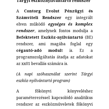
Tárgyi eszköznyilvántartó rendszer
A
Contorg Evolut Pénzügyi és
Számviteli Rendszer
egy integrált
elven működő
egységes és komplex
rendszer
, amelynek fontos modulja a
Befektetett Eszköz-nyilvántartó
(BE)
rendszer, ami magába foglal egy
cégautó-adó modul
t is. Ez a
programszolgáltatás átadja az adatokat
az xx01 bevallás számára is.
(A napi szóhasználat szerint Tárgyi
eszköz-nyilvántartó program)
A főkönyvi könyveléshez
paraméterezéssel kapcsolódó analitikus
rendszer az eszközműveletek főkönyvi