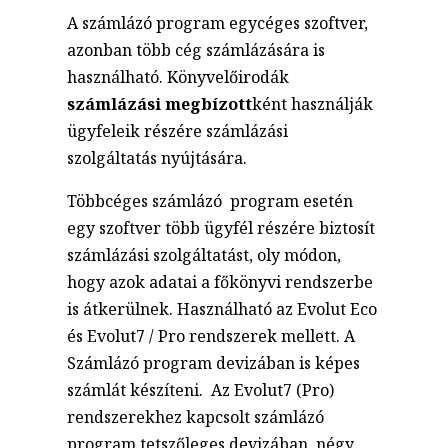
A számlázó program egycéges szoftver,
azonban több cég számlázására is
használható. Könyvelőirodák
számlázási megbízott
ként használják
ügyfeleik részére számlázási
szolgáltatás nyújtására.
Többcéges számlázó program esetén
egy szoftver több ügyfél részére biztosít
számlázási szolgáltatást, oly módon,
hogy azok adatai a főkönyvi rendszerbe
is átkerülnek. Használható az Evolut Eco
és Evolut7 / Pro rendszerek mellett. A
Számlázó program devizában is képes
számlát készíteni. Az Evolut7 (Pro)
rendszerekhez kapcsolt számlázó
program tetszőleges devizában, négy