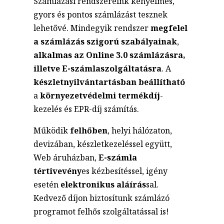
Számlázási rendszereink kényelmes,
gyors és pontos számlázást tesznek
lehetővé. Mindegyik rendszer
megfelel
a számlázás szigorú szabályainak
,
alkalmas az Online 3.0 számlázásra,
illetve E-számlaszolgáltatásra
. A
készletnyilvántartásban beállítható
a
környezetvédelmi termékdíj
-
kezelés és EPR-díj számítás.
Működik
felhőben
, helyi hálózaton,
devizában, készletkezeléssel együtt,
Web áruházban,
E-számla
tértivevény
es kézbesítéssel, igény
esetén
elektronikus aláírás
sal.
Kedvező díjon biztosítunk számlázó
programot felhős szolgáltatással is!