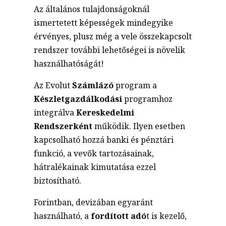
Az általános tulajdonságoknál
ismertetett képességek mindegyike
érvényes, plusz még a vele összekapcsolt
rendszer további lehetőségei is növelik
használhatóságát!
Az Evolut
Számlázó
program a
Készletgazdálkodási
programhoz
integrálva
Kereskedelmi
Rendszerként
működik. Ilyen esetben
kapcsolható hozzá banki és pénztári
funkció, a vevők tartozásainak,
hátralékainak kimutatása ezzel
biztosítható.
Forintban, devizában egyaránt
használható, a
fordított adó
t is kezelő,