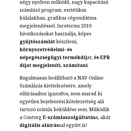
négy nyelven működő, nagy kapacitású
számlázó program, esztétikus
külalakban, grafikus cégembléma
megjelenítéssel. Incoterms 2010
hivatkozásokat használja, képes
gyűjtőszámlát
készíteni,
környezetvédelmi- és
népegészségügyi termékdíj
at,
és EPR
díjat megjeleníti, számítani
.
Rugalmasan beállítható a NAV Online
Számlázás kivitelezésére, amely
előírásaihoz igazodva, nem marad ki
egyetlen bejelentési kötelezettség alá
tartozó számla beküldése sem. Működik
a Contorg
E-számlaszolgáltatás
a, akár
digitális aláírás
sal együtt is!