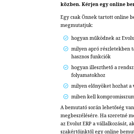
közben. Kérjen egy online be
Egy csak Önnek tartott online 
megmutatjuk:
hogyan működnek az Evolut
milyen apró részletekben t
hasznos funkciók
hogyan illeszthető a rends
folyamatokhoz
milyen előnyöket hozhat a 
miben kell kompromisszum
A bemutató során lehetőség van
megbeszélésére. Ha szeretné me
az Evolut ERP a vállalkozását, a
szakértőinktől egy online bemut