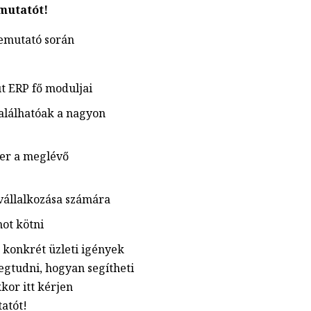
mutatót!
bemutató során
 ERP fő moduljai
alálhatóak a nagyon
zer a meglévő
vállalkozása számára
ot kötni
 konkrét üzleti igények
gtudni, hogyan segítheti
kkor itt kérjen
atót!