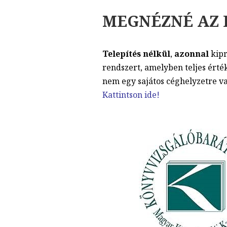
MEGNÉZNÉ
AZ 
Telepítés nélkül
,
azonnal
kipr
rendszert, amelyben teljes érték
nem egy sajátos céghelyzetre v
Kattintson ide!