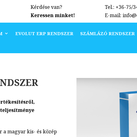
Kérdése van?
Tel.: +36-75/
Keressen minket!
E-mail: info
M
EVOLUT ERP RENDSZER
SZÁMLÁZÓ RENDSZER
ENDSZER
rtékesítésről,
teljesítménye
 a magyar kis- és közép