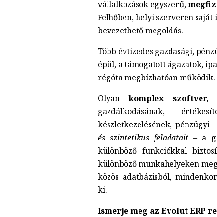
vállalkozások egyszerű,
megfiz
Felhőben, helyi szerveren saját
bevezethető megoldás.
Több évtizedes gazdasági, pénzü
épül, a támogatott ágazatok, i
régóta megbízhatóan működik.
Olyan
komplex szoftver,
a
gazdálkodásának, értékes
készletkezelésének, pénzügyi- 
és szintetikus feladatait
– a ga
különböző funkciókkal biztos
különböző munkahelyeken megj
közös adatbázisból, mindenko
ki.
Ismerje meg az Evolut ERP r