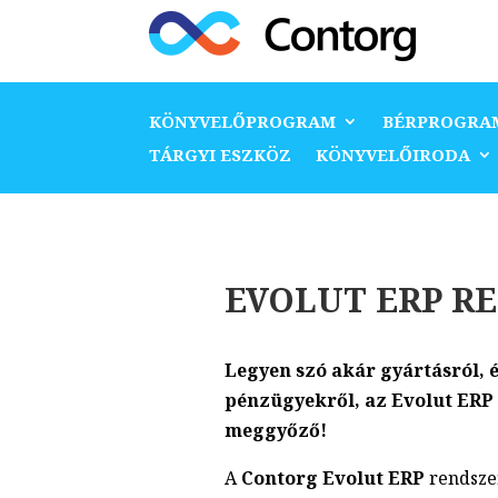
KÖNYVELŐPROGRAM
BÉRPROGRA
TÁRGYI ESZKÖZ
KÖNYVELŐIRODA
EVOLUT
ERP R
Legyen szó akár gyártásról, é
pénzügyekről, az Evolut ERP 
meggyőző!
A
Contorg Evolut ERP
rendszer