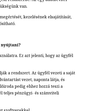
szükségünk van.
 megértését, kezelésének elsajátítását,
ósítható.
 nyújtani?
álatra. Ez azt jelenti, hogy az ügyfél
ák a rendszert. Az ügyfél vezeti a saját
vántartást vezet, naponta látja, és
előiroda pedig ehhez hozzá teszi a
l teljes pénzügyi- és számviteli
ut szoftverekkel.