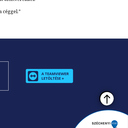
a céggel.”
