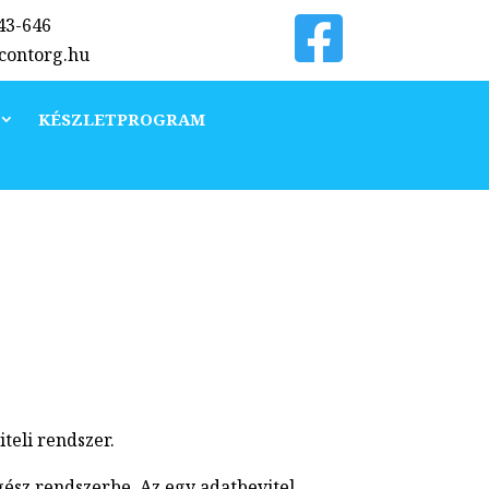
343-646
@contorg.hu
KÉSZLETPROGRAM
teli rendszer.
gész rendszerbe. Az egy adatbevitel