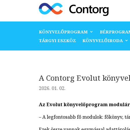
KÖNYVELŐPROGRAM
BÉRPROGRA
TÁRGYI ESZKÖZ
KÖNYVELŐIRODA
A Contorg Evolut könyve
2026. 01. 02.
Az Evolut könyvelőprogram moduláris
– A legfontosabb fő modulok: főkönyv, tár
Ezek össze vannak egymással adattárolás 