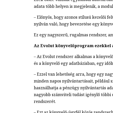
adata több helyen is megjelenik, a modul
– Előnyös, hogy azonos stílusú kezelői fe
nyilván való, hogy bevezetése egy könyv
Ez egy nagyszerű, rugalmas rendszer, ami
Az Evolut könyvelőprogram ezekkel a
– Az Evolut rendszer alkalmas a könyvelő
és a könyvelő egy adatbázisban, egy id
– Ezzel van lehetőség arra, hogy egy nag
minden napos nyilvántartásait, például sz
használhatja a pénzügy nyilvántartás adat
nagyobb számviteli tudást igénylő többi d
rendszerét.
– Ezt az könyvelő-ügyfél közös rendszerh