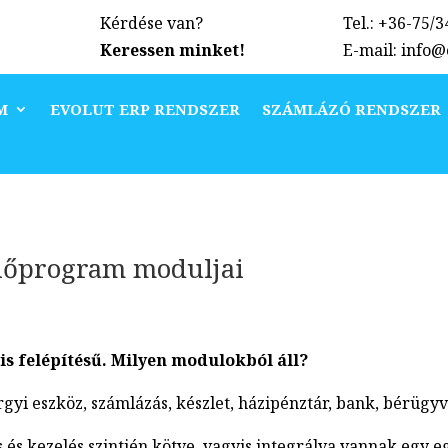
Kérdése van?
Tel.: +36-75/
Keressen minket!
E-mail: info
M
EVOLUT ERP RENDSZER
SZÁMLÁZÓ RENDSZER
lőprogram moduljai
 felépítésű. Milyen modulokból áll?
gyi eszköz, számlázás, készlet, házipénztár, bank, bérügyvi
és kezelés szintjén kötve, vagyis integrálva vannak egy e