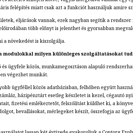
áris felépítés miatt csak azt a funkciót használjuk amire 
lületek, eljárások vannak, ezek nagyban segítik a rendszer
előirodában több előnyt is jelenthet és gyorsabban megval
 a növekedést is kiszolgálja.
 modulokkal milyen különleges szolgáltatásokat tud
 és ügyfele közös, munkamegosztáson alapuló rendszerhaszn
őben végezhet munkát.
yobb ügyféllel közös adatbázisban, felhőben együtt használj
ámláz, házipénztárt esetleg készletet is kezel, cégautó nyil
ait, fizetési emlékeztetőt, felszólítást küldhet ki, a könyv
olgot, bevallásokat, mérlegeket készít, összefogja az ügyfé
asználatot lassan két évtizede gyakoroljuk a Contorg Evol